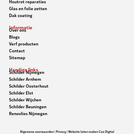
Houtrot reparaties
Glas en folie zetten
Dak coating
Informatie
Over ons
Blogs
Verf producten
Contact
Sitemap
Handige links
Schilder Nijmegen
Schilder Arnhem
Schilder Oosterhout
Schilder Elst
Schilder Wijchen
Schilder Beuningen
Renovlies Nijmegen
Algemene voorwaarden
|
Privacy
|
Website laten maken Coo Digital