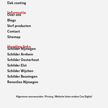
Dak coating
Informatie
Over ons
Blogs
Verf producten
Contact
Sitemap
Handige links
Schilder Nijmegen
Schilder Arnhem
Schilder Oosterhout
Schilder Elst
Schilder Wijchen
Schilder Beuningen
Renovlies Nijmegen
Algemene voorwaarden
|
Privacy
|
Website laten maken Coo Digital