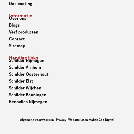
Dak coating
Informatie
Over ons
Blogs
Verf producten
Contact
Sitemap
Handige links
Schilder Nijmegen
Schilder Arnhem
Schilder Oosterhout
Schilder Elst
Schilder Wijchen
Schilder Beuningen
Renovlies Nijmegen
Algemene voorwaarden
|
Privacy
|
Website laten maken Coo Digital