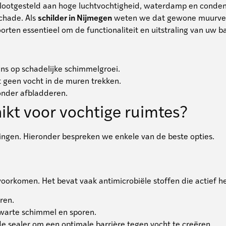
 blootgesteld aan hoge luchtvochtigheid, waterdamp en conde
schade. Als
schilder in Nijmegen
weten we dat gewone muurverf
oorten essentieel om de functionaliteit en uitstraling van uw
ans op schadelijke schimmelgroei.
at geen vocht in de muren trekken.
zonder afbladderen.
hikt voor vochtige ruimtes?
vingen. Hieronder bespreken we enkele van de beste opties.
voorkomen. Het bevat vaak antimicrobiële stoffen die actief h
ren.
warte schimmel en sporen.
 sealer om een optimale barrière tegen vocht te creëren.