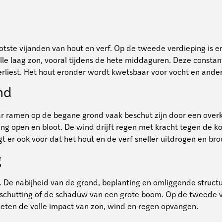
rootste vijanden van hout en verf. Op de tweede verdieping i
 laag zon, vooral tijdens de hete middaguren. Deze constante
erliest. Het hout eronder wordt kwetsbaar voor vocht en ande
nd
ar ramen op de begane grond vaak beschut zijn door een over
open en bloot. De wind drijft regen met kracht tegen de kozi
t er ook voor dat het hout en de verf sneller uitdrogen en br
g
. De nabijheid van de grond, beplanting en omliggende struct
chutting of de schaduw van een grote boom. Op de tweede ve
moeten de volle impact van zon, wind en regen opvangen.