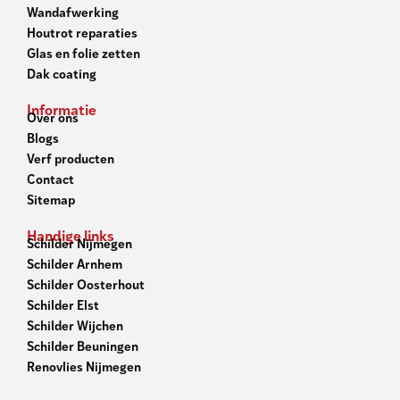
Wandafwerking
Houtrot reparaties
Glas en folie zetten
Dak coating
Informatie
Over ons
Blogs
Verf producten
Contact
Sitemap
Handige links
Schilder Nijmegen
Schilder Arnhem
Schilder Oosterhout
Schilder Elst
Schilder Wijchen
Schilder Beuningen
Renovlies Nijmegen